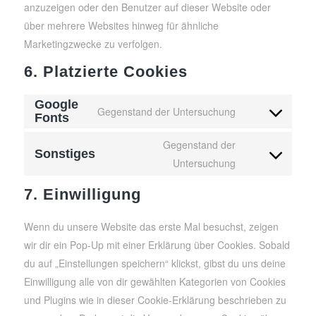
anzuzeigen oder den Benutzer auf dieser Website oder
über mehrere Websites hinweg für ähnliche
Marketingzwecke zu verfolgen.
6. Platzierte Cookies
Google
Gegenstand der Untersuchung
Fonts
Consent
to
Gegenstand der
Sonstiges
service
Consent
Untersuchung
google-
to
7. Einwilligung
fonts
service
sonstiges
Wenn du unsere Website das erste Mal besuchst, zeigen
wir dir ein Pop-Up mit einer Erklärung über Cookies. Sobald
du auf „Einstellungen speichern“ klickst, gibst du uns deine
Einwilligung alle von dir gewählten Kategorien von Cookies
und Plugins wie in dieser Cookie-Erklärung beschrieben zu