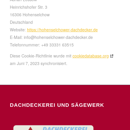
Heinrichshofer Str. 3
16306 Hohenselchow
Deutschland
Website:
https://hohenselchower-dachdecker.de
E-Mail:
info@
hohenselchower-dachdecker.de
Telefonnummer: +49 33331 63515
Diese Cookie-Richtlinie wurde mit
cookiedatabase.org
am Juni 7, 2023 synchronisiert.
DACHDECKEREI UND SÄGEWERK